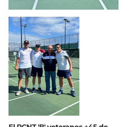
El RCNT 'B' veteranos +45 de