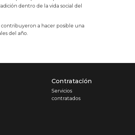
adición dentro de la vida social del
e contribuyeron a hacer posible una
les del año.
Contratación
Servicios
contratados