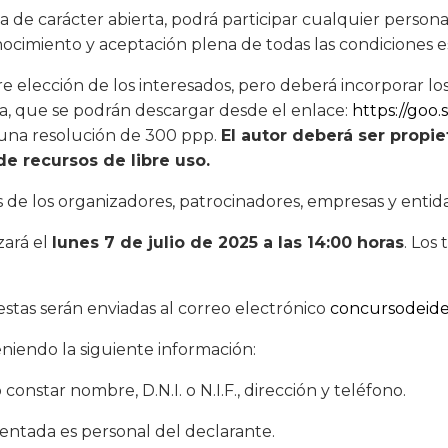
ia de carácter abierta, podrá participar cualquier person
nocimiento y aceptación plena de todas las condiciones e
re elección de los interesados, pero deberá incorporar l
ña, que se podrán descargar desde el enlace:
https://goo
y una resolución de 300 ppp.
El autor deberá ser propie
de recursos de libre uso.
s de los organizadores, patrocinadores, empresas y enti
zará el
lunes 7 de julio de 2025 a las 14:00 horas
. Los
stas serán enviadas al correo electrónico
concursodeide
iendo la siguiente información:
constar nombre, D.N.I. o N.I.F., dirección y teléfono.
sentada es personal del declarante.