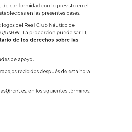
a, de conformidad con lo previsto en el
stablecidas en las presentes bases.
os logos del Real Club Náutico de
.su/RsHWi
. La proporción puede ser 1:1,
tario de los derechos sobre las
dades de apoyo
.
 trabajos recibidos después de esta hora
as@rcnt.es
, en los siguientes términos: