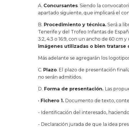
A.
Concursantes
. Siendo la convocator
apartado siguiente, que implicará el co
B.
Procedimiento y técnica.
Será a lib
Tenerife y del Trofeo Infantas de Espa
3:2, 4:3 o 16:9, con un ancho de 60 cm 
imágenes utilizadas o bien tratarse 
Más adelante se agregarán los logotipo
C.
Plazo
. El plazo de presentación finali
no serán admitidos.
D.
Forma de presentación.
Las propue
· Fichero 1.
Documento de texto, conten
- Identificación del interesado, haciendo 
- Declaración jurada de que la idea pre