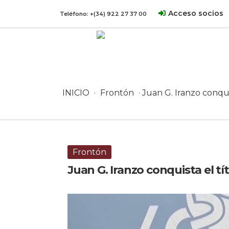
Acceso socios
Teléfono:
+(34) 922 27 37 00
INICIO
·
Frontón
· Juan G. Iranzo conqu
Frontón
Juan G. Iranzo conquista el t
15 junio, 2026 en Frontón