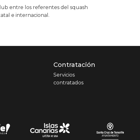
club entre los referentes del squash
atal e internacional.
Contratación
Servicios
contratados